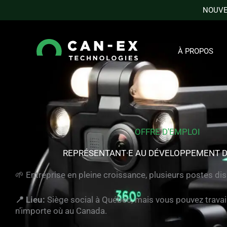
Aller
REPRÉSENTANT·E DU DÉVELO
NOUVEA
au
contenu
À PROPOS
OFFRE D'EMPLOI
REPRÉSENTANT·E AU DÉVELOPPEMENT D
🌱 Entreprise en pleine croissance, plusieurs postes di
📍 Lieu:
Siège social à Québec, mais vous pouvez travail
n’importe où au Canada.