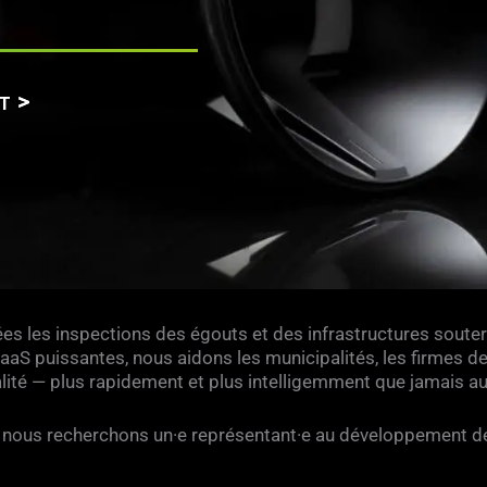
T
ées les inspections des égouts et des infrastructures soute
 SaaS puissantes, nous aidons les municipalités, les firmes d
alité — plus rapidement et plus intelligemment que jamais a
 nous recherchons un·e représentant·e au développement de