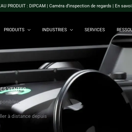
PPEMENT DES VENTES
U PRODUIT : DIPCAM | Caméra d’inspection de regards | En savoir
PRODUITS
INDUSTRIES
SERVICES
RESSO
ES VENTES
sponibles.
ler à distance depuis