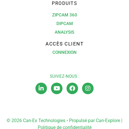
PRODUITS
ZIPCAM 360
DIPCAM
ANALYSIS
ACCÈS CLIENT
CONNEXION
SUIVEZ-NOUS :
L
Y
F
I
i
o
a
n
n
u
c
s
k
t
e
t
e
u
b
a
d
b
o
g
i
e
o
r
© 2026 Can-Ex Technologies • Propulsé par
Can-Explore
|
n
k
a
Politique de confidentialité